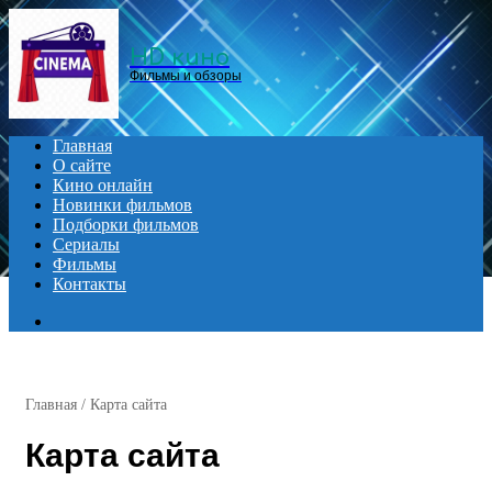
Menu
HD кино
Фильмы и обзоры
Главная
О сайте
Кино онлайн
Новинки фильмов
Подборки фильмов
Сериалы
Фильмы
Контакты
Search
for
Главная
/
Карта сайта
Карта сайта