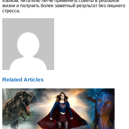
языком, читателю легче применить советы в реальной
жизни и получить более заметный результат без лишнего
стресса.
Facebook
Twitter
LinkedIn
Tumblr
Pinterest
Reddit
VKontakte
Odnoklassniki
Skype
WhatsApp
Telegram
Viber
Share
Print
via
Email
Related Articles