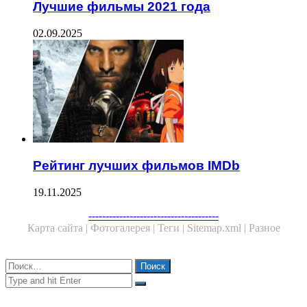
Лучшие фильмы 2021 года
02.09.2025
Рейтинг лучших фильмов IMDb
19.11.2025
Facebook
Twitter
WhatsApp
Telegram
--------------------------------------
Карта сайта |
Фотогалерея |
Теги |
Sitemap.xml |
Разное
Close
Найти:
Close
Search
for