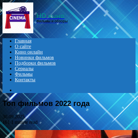
Menu
HD кино
Фильмы и обзоры
Главная
О сайте
Кино онлайн
Новинки фильмов
Подборки фильмов
Сериалы
Фильмы
Контакты
Search
for
Топ фильмов 2022 года
30.09.2025
161
1 minute read