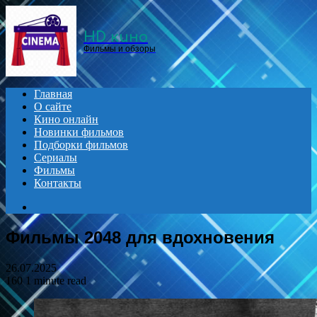
Menu
HD кино
Фильмы и обзоры
Главная
О сайте
Кино онлайн
Новинки фильмов
Подборки фильмов
Сериалы
Фильмы
Контакты
Search
for
Фильмы 2048 для вдохновения
26.07.2025
160
1 minute read