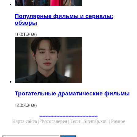
Популярные фильмы и сериалы:
обзоры
10.01.2026
Трогательные драматические фильмы
14.03.2026
Facebook
Twitter
WhatsApp
Telegram
--------------------------------------
Карта сайта |
Фотогалерея |
Теги |
Sitemap.xml |
Разное