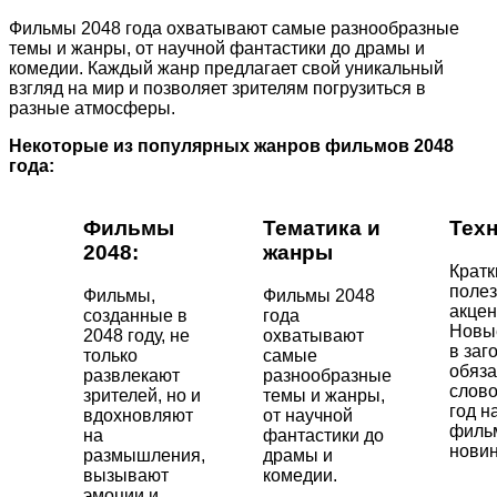
Фильмы 2048 года охватывают самые разнообразные
темы и жанры, от научной фантастики до драмы и
комедии. Каждый жанр предлагает свой уникальный
взгляд на мир и позволяет зрителям погрузиться в
разные атмосферы.
Некоторые из популярных жанров фильмов 2048
года:
Фильмы
Тематика и
Тех
2048:
жанры
Кратк
поле
Фильмы,
Фильмы 2048
акцен
созданные в
года
Новы
2048 году, не
охватывают
в заг
только
самые
обяза
развлекают
разнообразные
слово
зрителей, но и
темы и жанры,
год н
вдохновляют
от научной
филь
на
фантастики до
новин
размышления,
драмы и
вызывают
комедии.
эмоции и