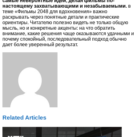
самые невероятные идеи, делая фильмы по-
настоящему захватывающими и незабываемыми.
в
теме «Фильмы 2048 для вдохновения» важно
раскрывать через понятные детали и практические
ориентиры. Читателю полезно видеть не только общую
мысль, но и конкретные акценты: на что обратить
внимание, какие решения чаще оказываются удачными и
почему спокойный, последовательный подход обычно
дает более уверенный результат.
Facebook
Twitter
LinkedIn
Tumblr
Pinterest
Reddit
VKontakte
Odnoklassniki
Skype
WhatsApp
Telegram
Viber
Share
Print
via
Email
Related Articles