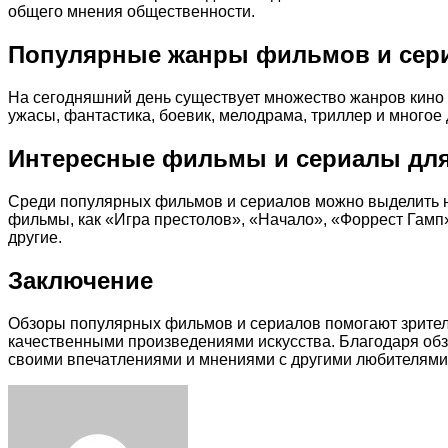
общего мнения общественности.
Популярные жанры фильмов и сер
На сегодняшний день существует множество жанров кино и
ужасы, фантастика, боевик, мелодрама, триллер и многое
Интересные фильмы и сериалы для
Среди популярных фильмов и сериалов можно выделить не
фильмы, как «Игра престолов», «Начало», «Форрест Гамп
другие.
Заключение
Обзоры популярных фильмов и сериалов помогают зрителя
качественными произведениями искусства. Благодаря обз
своими впечатлениями и мнениями с другими любителями 
Facebook
Twitter
LinkedIn
Tumblr
Pinterest
Reddit
VKontakte
Odnoklassniki
Skype
WhatsApp
Telegram
Viber
Share
Print
via
Email