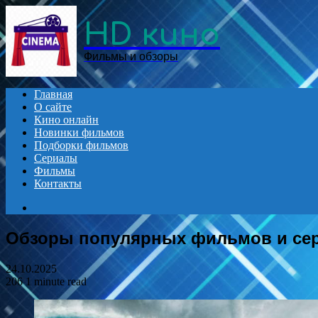
Menu
HD кино
Фильмы и обзоры
Главная
О сайте
Кино онлайн
Новинки фильмов
Подборки фильмов
Сериалы
Фильмы
Контакты
Search
for
Обзоры популярных фильмов и се
24.10.2025
206
1 minute read