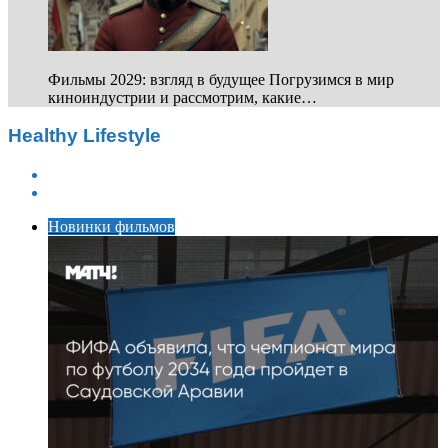
Фильмы 2029: взгляд в будущее Погрузимся в мир
киноиндустрии и рассмотрим, какие…
Healthy Lifestyle
Previous
page
Next
page
Новинки фильмов