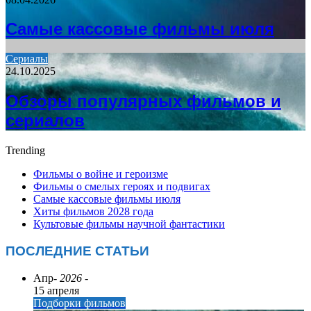
Самые кассовые фильмы июля
Сериалы
24.10.2025
Обзоры популярных фильмов и
сериалов
Trending
Фильмы о войне и героизме
Фильмы о смелых героях и подвигах
Самые кассовые фильмы июля
Хиты фильмов 2028 года
Культовые фильмы научной фантастики
ПОСЛЕДНИЕ СТАТЬИ
Апр
- 2026 -
15 апреля
Подборки фильмов