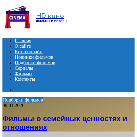
Menu
HD кино
Фильмы и обзоры
Главная
О сайте
Кино онлайн
Новинки фильмов
Подборки фильмов
Сериалы
Фильмы
Контакты
Search
for
Подборки фильмов
09.01.2026
Фильмы о семейных ценностях и
отношениях