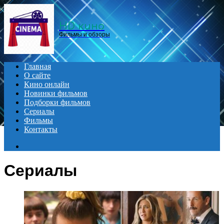
Menu
HD кино
Фильмы и обзоры
Главная
О сайте
Кино онлайн
Новинки фильмов
Подборки фильмов
Сериалы
Фильмы
Контакты
Search
for
Сериалы