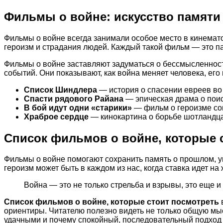
Фильмы о войне: искусство памяти
Фильмы о войне всегда занимали особое место в кинемато
героизм и страдания людей. Каждый такой фильм — это п
Фильмы о войне заставляют задуматься о бессмысленност
событий. Они показывают, как война меняет человека, его
Список Шиндлера
— история о спасении евреев во
Спасти рядового Райана
— эпическая драма о поис
В бой идут одни «старики»
— фильм о героизме сов
Храброе сердце
— кинокартина о борьбе шотландца
Список фильмов о войне, которые 
Фильмы о войне помогают сохранить память о прошлом, ува
героизм может быть в каждом из нас, когда ставка идет на 
Война — это не только стрельба и взрывы, это еще и
Список фильмов о войне, которые стоит посмотреть
ориентиры. Читателю полезно видеть не только общую мыс
удачными и почему спокойный, последовательный подход 