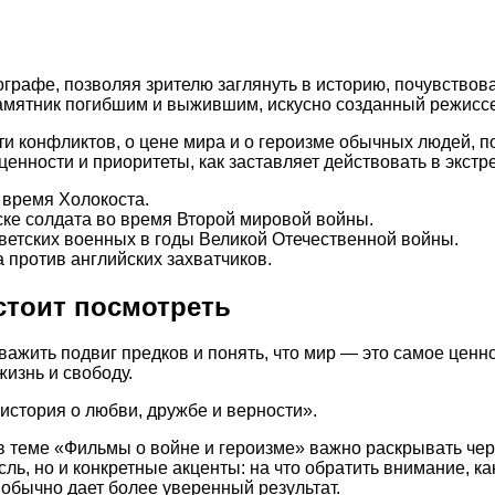
графе, позволяя зрителю заглянуть в историю, почувствов
амятник погибшим и выжившим, искусно созданный режисс
и конфликтов, о цене мира и о героизме обычных людей, п
 ценности и приоритеты, как заставляет действовать в экст
 время Холокоста.
ке солдата во время Второй мировой войны.
етских военных в годы Великой Отечественной войны.
 против английских захватчиков.
стоит посмотреть
жить подвиг предков и понять, что мир — это самое ценное,
жизнь и свободу.
 история о любви, дружбе и верности».
в теме «Фильмы о войне и героизме» важно раскрывать чер
ль, но и конкретные акценты: на что обратить внимание, 
обычно дает более уверенный результат.