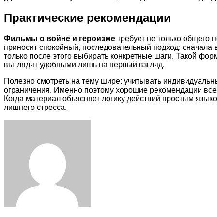
Практические рекомендации
Фильмы о войне и героизме
требует не только общего 
приносит спокойный, последовательный подход: сначала 
только после этого выбирать конкретные шаги. Такой фо
выглядят удобными лишь на первый взгляд.
Полезно смотреть на тему шире: учитывать индивидуальн
ограничения. Именно поэтому хорошие рекомендации всегд
Когда материал объясняет логику действий простым языко
лишнего стресса.
Facebook
Twitter
LinkedIn
Tumblr
Pinterest
Reddit
VKontakte
Odnoklassniki
Skype
WhatsApp
Telegram
Viber
Share
Print
via
Email