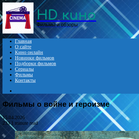
Menu
HD кино
Фильмы и обзоры
Главная
О сайте
Кино онлайн
Новинки фильмов
Подборки фильмов
Сериалы
Фильмы
Контакты
Search
for
Фильмы о войне и героизме
15.04.2026
233
1 minute read