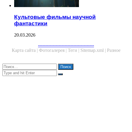
Культовые фильмы научной
фантастики
20.03.2026
Facebook
Twitter
WhatsApp
Telegram
--------------------------------------
Карта сайта |
Фотогалерея |
Теги |
Sitemap.xml |
Разное
Close
Найти:
Close
Search
for