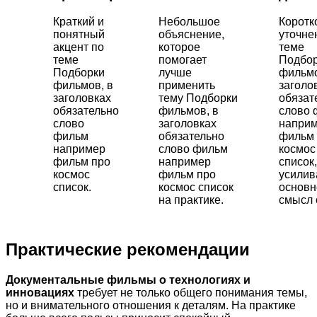
Краткий и
Небольшое
Коротк
понятный
объяснение,
уточне
акцент по
которое
теме
теме
помогает
Подбо
Подборки
лучше
фильмо
фильмов, в
применить
заголо
заголовках
тему Подборки
обязат
обязательно
фильмов, в
слово 
слово
заголовках
напри
фильм
обязательно
фильм 
например
слово фильм
космос
фильм про
например
список,
космос
фильм про
усили
список.
космос список
основн
на практике.
смысл 
Практические рекомендации
Документальные фильмы о технологиях и
инновациях
требует не только общего понимания темы,
но и внимательного отношения к деталям. На практике