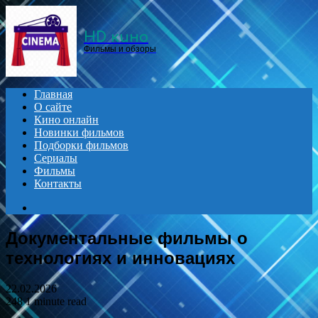
Menu
HD кино
Фильмы и обзоры
Главная
О сайте
Кино онлайн
Новинки фильмов
Подборки фильмов
Сериалы
Фильмы
Контакты
Search
for
Документальные фильмы о
технологиях и инновациях
22.02.2026
248
1 minute read