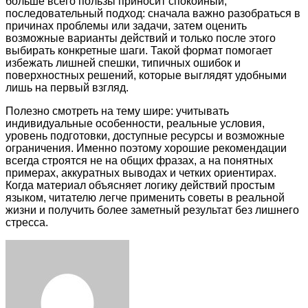
больше всего пользы приносит спокойный,
последовательный подход: сначала важно разобраться в
причинах проблемы или задачи, затем оценить
возможные варианты действий и только после этого
выбирать конкретные шаги. Такой формат помогает
избежать лишней спешки, типичных ошибок и
поверхностных решений, которые выглядят удобными
лишь на первый взгляд.
Полезно смотреть на тему шире: учитывать
индивидуальные особенности, реальные условия,
уровень подготовки, доступные ресурсы и возможные
ограничения. Именно поэтому хорошие рекомендации
всегда строятся не на общих фразах, а на понятных
примерах, аккуратных выводах и четких ориентирах.
Когда материал объясняет логику действий простым
языком, читателю легче применить советы в реальной
жизни и получить более заметный результат без лишнего
стресса.
Facebook
Twitter
LinkedIn
Tumblr
Pinterest
Reddit
VKontakte
Odnoklassniki
Skype
WhatsApp
Telegram
Viber
Share
Print
via
Email