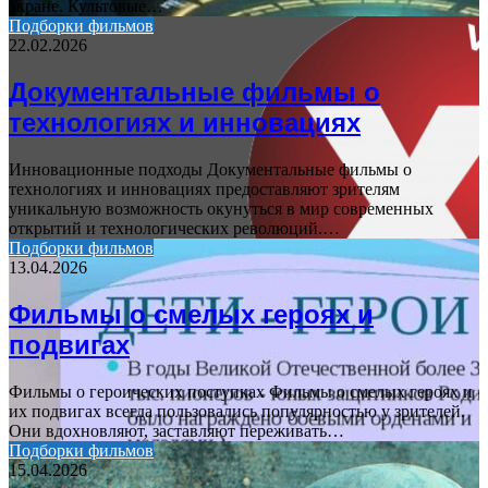
экране. Культовые…
Подборки фильмов
22.02.2026
Документальные фильмы о
технологиях и инновациях
Инновационные подходы Документальные фильмы о
технологиях и инновациях предоставляют зрителям
уникальную возможность окунуться в мир современных
открытий и технологических революций.…
Подборки фильмов
13.04.2026
Фильмы о смелых героях и
подвигах
Фильмы о героических поступках Фильмы о смелых героях и
их подвигах всегда пользовались популярностью у зрителей.
Они вдохновляют, заставляют переживать…
Подборки фильмов
15.04.2026