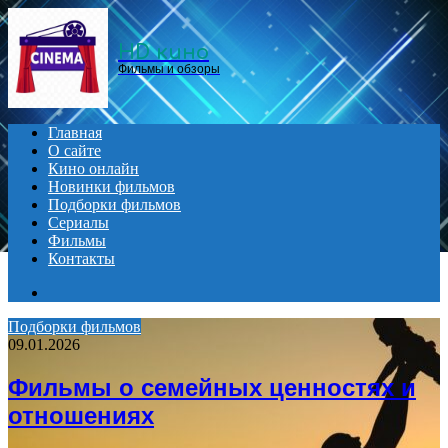
Menu
HD кино
Фильмы и обзоры
Главная
О сайте
Кино онлайн
Новинки фильмов
Подборки фильмов
Сериалы
Фильмы
Контакты
Search
for
Подборки фильмов
09.01.2026
Фильмы о семейных ценностях и
отношениях