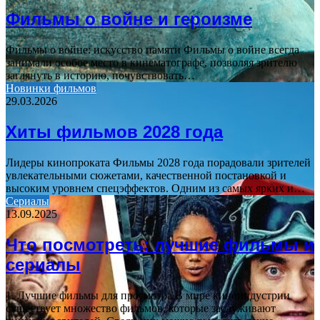
Фильмы о войне и героизме
Фильмы о войне: искусство памяти Фильмы о войне всегда
занимали особое место в кинематографе, позволяя зрителю
заглянуть в историю, почувствовать…
Новинки фильмов
29.03.2026
Хиты фильмов 2028 года
Лидеры кинопроката Фильмы 2028 года порадовали зрителей
увлекательными сюжетами, качественной постановкой и
высоким уровнем спецэффектов. Одним из самых ярких и…
Сериалы
13.09.2025
Что посмотреть: лучшие фильмы и
сериалы
1. Лучшие фильмы для просмотра В мире киноиндустрии
существует множество фильмов, которые заслуживают