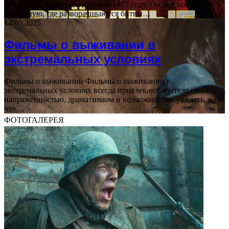
Джорджем Лукасом в далеком 1977 году. Он задумал целую
вселенную, где разворачиваются битвы…
14.05.2025
Фильмы о выживании в
экстремальных условиях
Фильмы о выживании Фильмы о выживании в
экстремальных условиях всегда привлекают зрителя своей
напряженностью, драматизмом и возможностью увидеть, на
что…
ФОТОГАЛЕРЕЯ