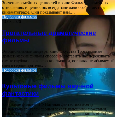
Значение семейных ценностей в кино Фильмы о семейных
отношениях и ценностях всегда занимали особое место в
кинематографе. Они показывают нам,…
Подборки фильмов
14.03.2026
Трогательные драматические
фильмы
Эмоциональные шедевры киноискусства Трогательные
драматические фильмы способны заставить нас переживать
самые глубокие человеческие эмоции, оставляя незабываемый
след в сердце зрителя.…
Подборки фильмов
20.03.2026
Культовые фильмы научной
фантастики
Культовые фильмы НФ Научная фантастика всегда
привлекала зрителей своими захватывающими сюжетами,
умными идеями и невероятными мирами, созданными на