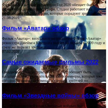
Фильмы 2026: новые тенденции Год 2026 обещает быть
волнующим для кинематографа. Студии работают над
увлекательными проектами, которые порадуют зрителей по…
21.08.2025
Фильм «Аватар» обзор
Фильм «Аватар»: визуальное великолепие Фильм «Аватар»
режиссера Джеймса Кэмерона вышел на экраны в 2009 году и
сразу же поразил зрителей…
07.02.2026
Самые ожидаемые фильмы 2022
Ожидаемые блокбастеры 2022 Год 2022 обещает быть
насыщенным на увлекательные кинопремьеры, которые уже
сегодня вызывают огромный интерес у зрителей по…
04.09.2025
Фильм «Звездные войны» обзор
История создания Фильм «Звездные войны» был создан