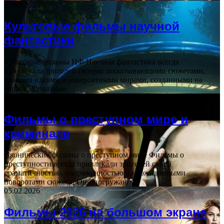
20.03.2026
Культовые фильмы научной
фантастики
Культовые фильмы НФ Научная фантастика всегда
привлекала зрителей своими захватывающими сюжетами,
умными идеями и невероятными мирами, созданными на
экране. Культовые…
24.10.2025
Фильмы о преступном мире и
криминале
Иконические фильмы о преступном мире Фильмы о
преступности всегда привлекали зрителей своей
драматичностью, напряженностью и неожиданными
поворотами сюжета. Они погружают…
05.02.2026
Фильмы 2026 на большом экране