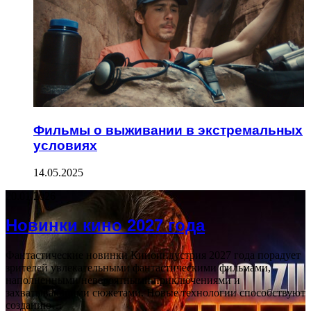
Фильмы о выживании в экстремальных
условиях
14.05.2025
20.01.2026
Новинки кино 2027 года
Фантастические новинки Киноиндустрия 2027 года порадует
зрителей увлекательными фантастическими фильмами,
наполненными невероятными приключениями и
захватывающими сюжетами. Новые технологии способствуют
созданию…