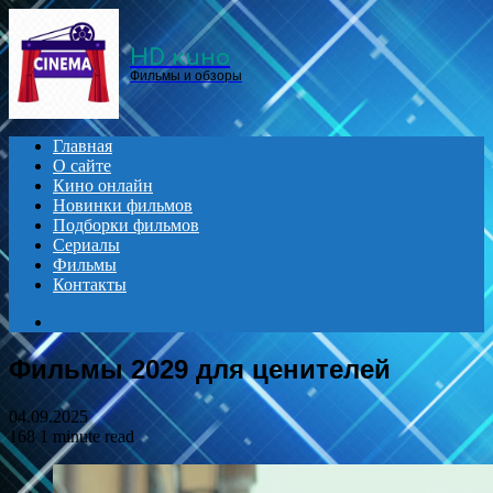
Menu
HD кино
Фильмы и обзоры
Главная
О сайте
Кино онлайн
Новинки фильмов
Подборки фильмов
Сериалы
Фильмы
Контакты
Search
for
Фильмы 2029 для ценителей
04.09.2025
168
1 minute read