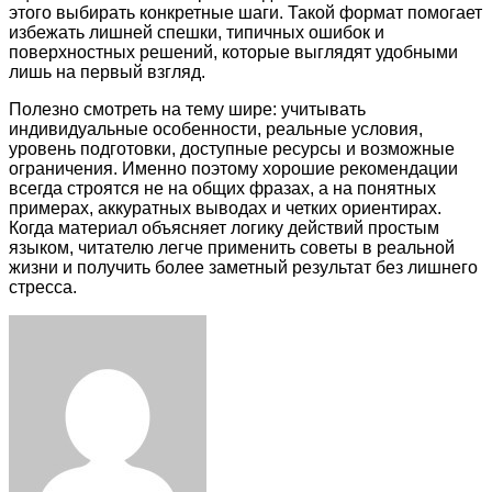
этого выбирать конкретные шаги. Такой формат помогает
избежать лишней спешки, типичных ошибок и
поверхностных решений, которые выглядят удобными
лишь на первый взгляд.
Полезно смотреть на тему шире: учитывать
индивидуальные особенности, реальные условия,
уровень подготовки, доступные ресурсы и возможные
ограничения. Именно поэтому хорошие рекомендации
всегда строятся не на общих фразах, а на понятных
примерах, аккуратных выводах и четких ориентирах.
Когда материал объясняет логику действий простым
языком, читателю легче применить советы в реальной
жизни и получить более заметный результат без лишнего
стресса.
Facebook
Twitter
LinkedIn
Tumblr
Pinterest
Reddit
VKontakte
Odnoklassniki
Skype
WhatsApp
Telegram
Viber
Share
Print
via
Email