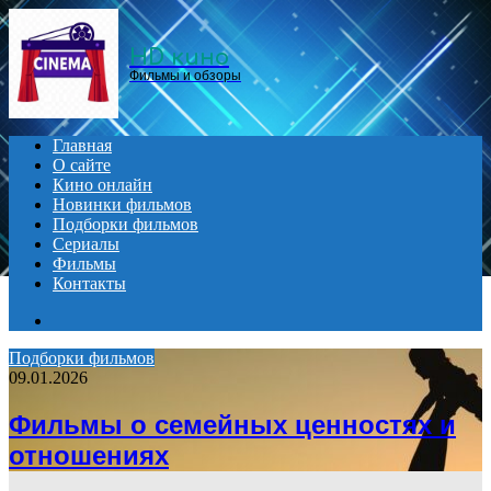
Menu
HD кино
Фильмы и обзоры
Главная
О сайте
Кино онлайн
Новинки фильмов
Подборки фильмов
Сериалы
Фильмы
Контакты
Search
for
Подборки фильмов
09.01.2026
Фильмы о семейных ценностях и
отношениях