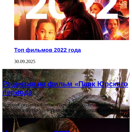
Топ фильмов 2022 года
30.09.2025
01.08.2025
Рецензия на фильм «Парк Юрского
периода
История создания Фильм «Парк Юрского периода» был
выпущен в 1993 году и сразу же завоевал сердца зрителей по
всему миру.…
20.01.2026