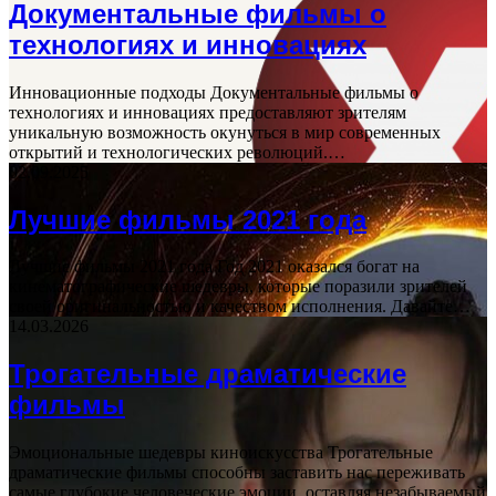
Документальные фильмы о
технологиях и инновациях
Инновационные подходы Документальные фильмы о
технологиях и инновациях предоставляют зрителям
уникальную возможность окунуться в мир современных
открытий и технологических революций.…
02.09.2025
Лучшие фильмы 2021 года
Лучшие фильмы 2021 года Год 2021 оказался богат на
кинематографические шедевры, которые поразили зрителей
своей оригинальностью и качеством исполнения. Давайте…
14.03.2026
Трогательные драматические
фильмы
Эмоциональные шедевры киноискусства Трогательные
драматические фильмы способны заставить нас переживать
самые глубокие человеческие эмоции, оставляя незабываемый