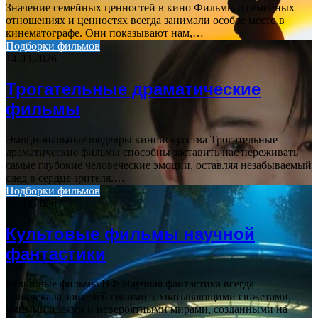
Значение семейных ценностей в кино Фильмы о семейных
отношениях и ценностях всегда занимали особое место в
кинематографе. Они показывают нам,…
Подборки фильмов
14.03.2026
Трогательные драматические
фильмы
Эмоциональные шедевры киноискусства Трогательные
драматические фильмы способны заставить нас переживать
самые глубокие человеческие эмоции, оставляя незабываемый
след в сердце зрителя.…
Подборки фильмов
20.03.2026
Культовые фильмы научной
фантастики
Культовые фильмы НФ Научная фантастика всегда
привлекала зрителей своими захватывающими сюжетами,
умными идеями и невероятными мирами, созданными на