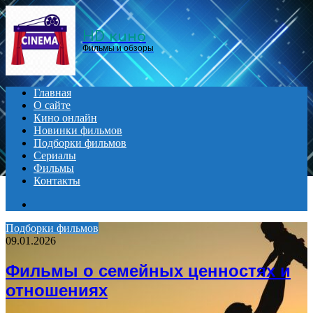
Menu
HD кино
Фильмы и обзоры
Главная
О сайте
Кино онлайн
Новинки фильмов
Подборки фильмов
Сериалы
Фильмы
Контакты
Search
for
Подборки фильмов
09.01.2026
Фильмы о семейных ценностях и
отношениях