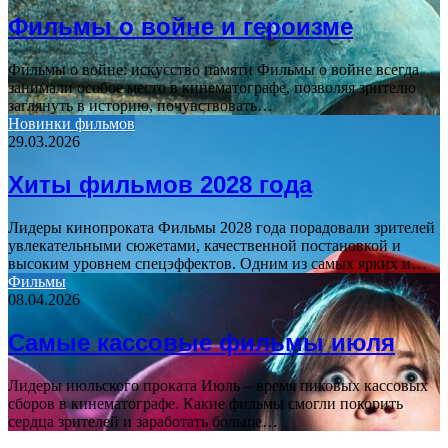
Фильмы о войне и героизме
Фильмы о войне: искусство памяти Фильмы о войне всегда
занимали особое место в кинематографе, позволяя зрителю
заглянуть в историю, почувствовать…
Новинки фильмов
29.03.2026
Хиты фильмов 2028 года
Лидеры кинопроката Фильмы 2028 года порадовали зрителей
увлекательными сюжетами, качественной постановкой и
высоким уровнем спецэффектов. Одним из самых ярких и…
Фильмы
08.04.2026
Самые кассовые фильмы июля
Лидеры июльского проката Июль – время пиковых кассовых
сборов в кинематографе. Какие фильмы смогли покорить
сердца зрителей и заработать больше…