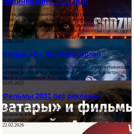
Новинки кино 2027 года
Фантастические новинки Киноиндустрия 2027 года порадует
зрителей увлекательными фантастическими фильмами,
наполненными невероятными приключениями и
захватывающими сюжетами. Новые технологии способствуют
созданию…
13.02.2026
Фильм «Ла Ла Ленд» обзор
Основной сюжет Фильм «Ла Ла Ленд» — это захватывающая
история любви между музыкантом Себастьяном и актрисой
Мией в современном Лос-Анджелесе.…
10.05.2025
Фильмы 2031 без рекламы
Будущее кино Фильмы 2031 года обещают стать настоящим
прорывом в индустрии развлечений. Одним из самых
волнующих изменений будет полное отсутствие…
22.02.2026