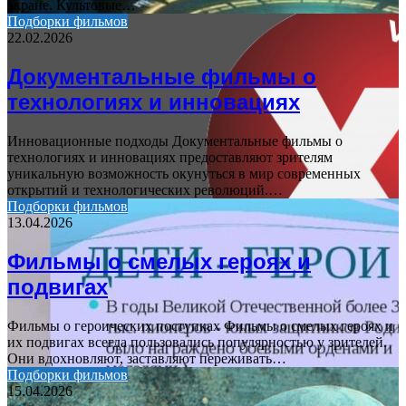
экране. Культовые…
Подборки фильмов
22.02.2026
Документальные фильмы о
технологиях и инновациях
Инновационные подходы Документальные фильмы о
технологиях и инновациях предоставляют зрителям
уникальную возможность окунуться в мир современных
открытий и технологических революций.…
Подборки фильмов
13.04.2026
Фильмы о смелых героях и
подвигах
Фильмы о героических поступках Фильмы о смелых героях и
их подвигах всегда пользовались популярностью у зрителей.
Они вдохновляют, заставляют переживать…
Подборки фильмов
15.04.2026