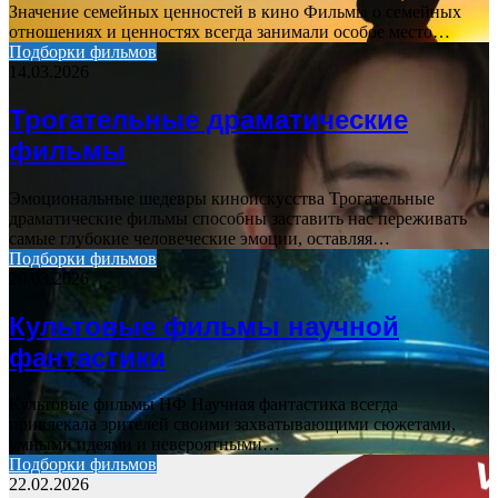
Значение семейных ценностей в кино Фильмы о семейных
отношениях и ценностях всегда занимали особое место…
Подборки фильмов
14.03.2026
Трогательные драматические
фильмы
Эмоциональные шедевры киноискусства Трогательные
драматические фильмы способны заставить нас переживать
самые глубокие человеческие эмоции, оставляя…
Подборки фильмов
20.03.2026
Культовые фильмы научной
фантастики
Культовые фильмы НФ Научная фантастика всегда
привлекала зрителей своими захватывающими сюжетами,
умными идеями и невероятными…
Подборки фильмов
22.02.2026