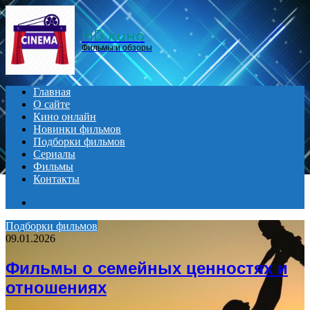
Menu
HD кино
Фильмы и обзоры
Главная
О сайте
Кино онлайн
Новинки фильмов
Подборки фильмов
Сериалы
Фильмы
Контакты
Search
for
Подборки фильмов
09.01.2026
Фильмы о семейных ценностях и
отношениях