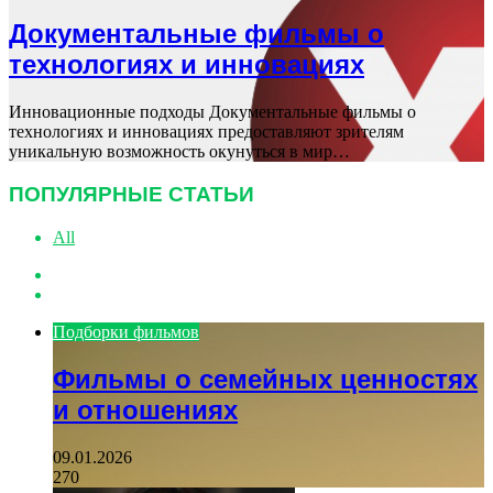
Документальные фильмы о
технологиях и инновациях
Инновационные подходы Документальные фильмы о
технологиях и инновациях предоставляют зрителям
уникальную возможность окунуться в мир…
ПОПУЛЯРНЫЕ СТАТЬИ
All
Previous
page
Next
page
Подборки фильмов
Фильмы о семейных ценностях
и отношениях
09.01.2026
270