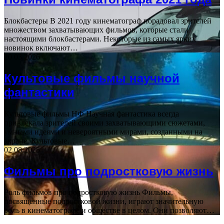
Блокбастеры В 2021 году кинематограф порадовал зрителей
множеством захватывающих фильмов, которые стали
настоящими блокбастерами. Некоторые из самых ярких
новинок включают…
20.03.2026
Культовые фильмы научной
фантастики
Культовые фильмы НФ Научная фантастика всегда
привлекала зрителей своими захватывающими сюжетами,
умными идеями и невероятными мирами, созданными на
экране. Культовые…
02.08.2025
Фильмы про подростковую жизнь
Роль фильмов про подростковую жизнь Фильмы,
посвященные подростковой жизни, играют значительную
роль в кинематографе и обществе в целом. Они позволяют…