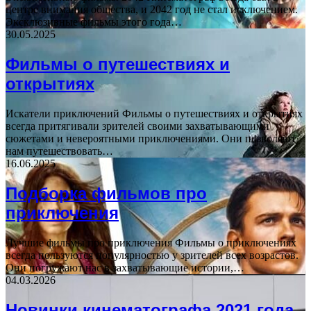
центре внимания общества, и 2042 год не стал исключением.
Эксклюзивные фильмы этого года…
30.05.2025
Фильмы о путешествиях и
открытиях
Искатели приключений Фильмы о путешествиях и открытиях
всегда притягивали зрителей своими захватывающими
сюжетами и невероятными приключениями. Они позволяют
нам путешествовать…
16.06.2025
Подборка фильмов про
приключения
Лучшие фильмы про приключения Фильмы о приключениях
всегда пользуются популярностью у зрителей всех возрастов.
Они погружают нас в захватывающие истории,…
04.03.2026
Новинки кинематографа 2021 года