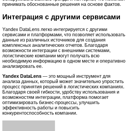
принимать обоснованные решения на основе фактов.
Интеграция с другими сервисами
Yandex DataLens легко интегрируется с другими
сервисами и платформами, что позволяет использовать
данные из различных источников для создания
комплексных аналитических отчетов. Благодаря
возможности интеграции с внешними системами,
логистические компании могут получать всю
необходимую информацию в одном месте и оперативно
анализировать ее.
Yandex DataLens
— это мощный инструмент для
анализа данных, который может значительно упростить
процесс принятия решений в логистических компаниях.
Благодаря своей гибкости, удобству использования и
возможностям интеграции, платформа помогает
оптимизировать бизнес-процессы, улучшить
эффективность работы и повысить
конкурентоспособность компании.
Facebook
Twitter
LinkedIn
Tumblr
Pinterest
Reddit
VKontakte
Odnoklassniki
Skype
WhatsApp
Telegram
Viber
Share
Print
via