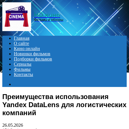
Menu
HD кино
Фильмы и обзоры
Главная
О сайте
Кино онлайн
Новинки фильмов
Подборки фильмов
Сериалы
Фильмы
Контакты
Search
for
Преимущества использования
Yandex DataLens для логистических
компаний
26.05.2026